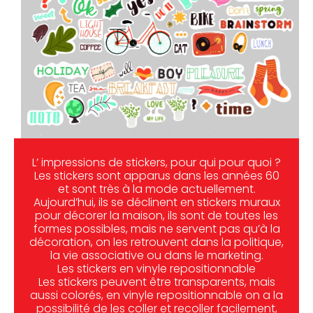
L’ impressions de stickers, pour qui pour quoi ?
Les stickers sont apparus dans les années 60
et sont très à la mode actuellement.
Aujourd’hui, ils se déclinent en stickers muraux
pour décorer la maison, ils sont de toutes les
formes possibles, mais ne servent pas qu’à la
décoration, on les retrouvent dans la politique,
la vie associative ou dans le marketing.
Les stickers en vinyle repositionnable
Les stickers peuvent être transparents, mais
aussi colorés, en vinyle repositionnable on a la
possibilité de les coller et recoller facilement,