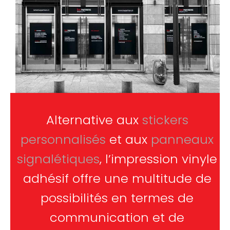
Alternative aux
stickers
personnalisés
et aux
panneaux
signalétiques
, l’impression vinyle
adhésif offre une multitude de
possibilités en termes de
communication et de