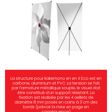
La structure pour kakemono en en X Eco est en
carbone, aluminium et PVC. La tension se fait
par l’armature métallique souple, le visuel doit
être constitué d’un support résistant. La
fixation est réalisée par les 4 œillets de
diamètre 8 mm posés en coins à 3 cm des
bords (prévoir la mise en page en
conséquence)