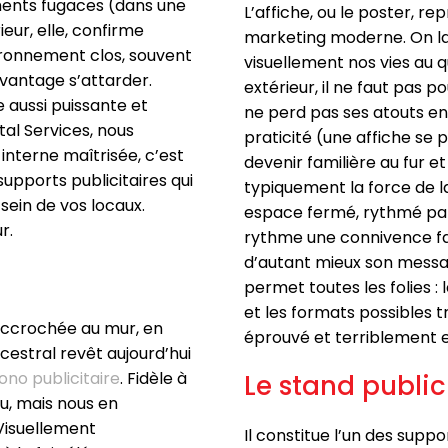
ements fugaces (dans une
L’affiche, ou le poster, r
eur, elle, confirme
marketing moderne. On la
ironnement clos, souvent
visuellement nos vies au q
avantage s’attarder.
extérieur, il ne faut pas p
e aussi puissante et
ne perd pas ses atouts en
al Services, nous
praticité (une affiche se 
nterne maîtrisée, c’est
devenir familière au fur e
pports publicitaires qui
typiquement la force de l
ein de vos locaux.
espace fermé, rythmé par 
r.
rythme une connivence fam
d’autant mieux son message
permet toutes les folies :
et les formats possibles 
e, accrochée au mur, en
éprouvé et terriblement ef
estral revêt aujourd’hui
no publicitaire
. Fidèle à
Le stand public
u, mais nous en
Visuellement
Il constitue l’un des sup