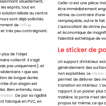
ssionnant visuellement,
Celle-ci est une pièce ma
les esprits, tout en
être immédiatement engag
 solution idéale au centre
vitrine, au contraire d’un
urs sont déjà sollicités.
remplaçable, outre le fai
otamment de
roll up
L’autocollant de vitrine p
e et très peu contraignant.
et économique de magnifier
l’identité esthétique de vo
Le sticker de po
plus de l’objet
aire collectif. Il s’agit
Un support d’intérieur ex
mais pas uniquement), et
généralement des surfac
sédentaire » que ses
non exploitées. Le
sticker 
tion de longue durée.
permet de délivrer des m
portée d’un slogan est
transition en intérieur. L
les. Bien entendu, nous
rapport à un poster plus t
nnalisé
. De par sa rigidité
matière; la porte n’est ain
ent fabriqué en PVC, en
propos lui-même, ce qui 