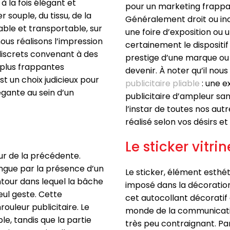
à la fois élégant et
pour un marketing frappa
souple, du tissu, de la
Généralement droit ou inc
able et transportable, sur
une foire d’exposition ou un
ous réalisons l’impression
certainement le dispositif l
discrets convenant à des
prestige d’une marque ou d
 plus frappantes
devenir. À noter qu’il nou
t un choix judicieux pour
publicitaire pliable
: une 
légante au sein d’un
publicitaire d’ampleur s
l’instar de toutes nos autr
réalisé selon vos désirs et 
Le sticker vitrin
ur de la précédente.
ingue par la présence d’un
Le sticker, élément esthét
ntour dans lequel la bâche
imposé dans la décoration 
eul geste. Cette
cet autocollant décoratif
ouleur publicitaire. Le
monde de la communication
e, tandis que la partie
très peu contraignant. Par