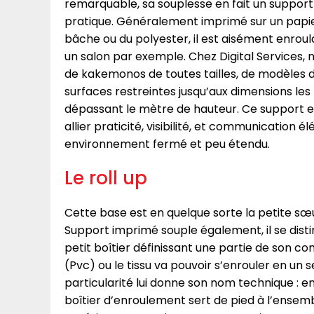
remarquable, sa souplesse en fait un support 
pratique. Généralement imprimé sur un papier 
bâche ou du polyester, il est aisément enroul
un salon par exemple. Chez Digital Services, n
de kakemonos de toutes tailles, de modèles 
surfaces restreintes jusqu’aux dimensions les
dépassant le mètre de hauteur. Ce support es
allier praticité, visibilité, et communication é
environnement fermé et peu étendu.
Le roll up
Cette base est en quelque sorte la petite sœ
Support imprimé souple également, il se dist
petit boîtier définissant une partie de son co
(Pvc) ou le tissu va pouvoir s’enrouler en un s
particularité lui donne son nom technique : enr
boîtier d’enroulement sert de pied à l’ensembl